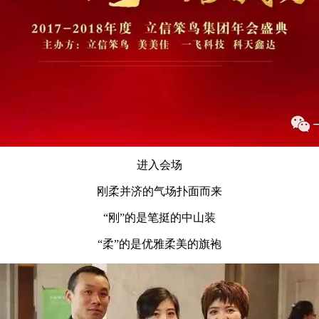
进入会场
刚柔并济的气场扑面而来
“刚”的是笔挺的中山装
“柔”的是优雅柔美的旗袍