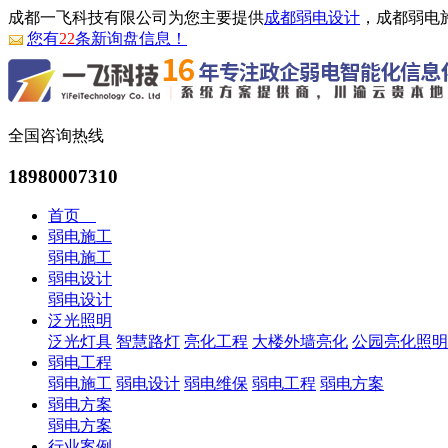
成都一飞科技有限公司为您主要提供
成都弱电设计
，成都弱电
您有
22
条新询盘信息！
全国咨询热线
18980007310
首页
弱电施工
弱电施工
弱电设计
弱电设计
泛光照明
泛光灯具
智慧路灯
亮化工程
大楼外墙亮化
公园亮化照明
弱电工程
弱电施工
弱电设计
弱电维保
弱电工程
弱电方案
弱电方案
弱电方案
行业案例