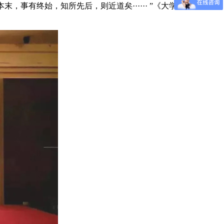
有终始，知所先后，则近道矣······ ”《大学》的开篇金