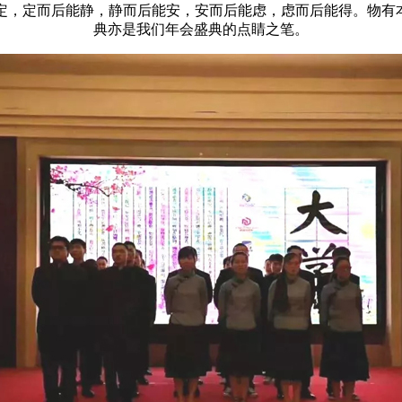
定而后能静，静而后能安，安而后能虑，虑而后能得。物有本末，事
典亦是我们年会盛典的点睛之笔。