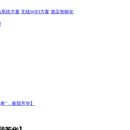
电系统方案
无线WIFI方案
酒店智能化
程
“孝”，展我芳华】