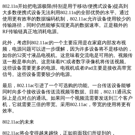
802.11n开始把电源极限(特别是用于移动/便携式设备)提高到
大多数便携式设备无法利用802.11n的全部优势的水平。通过
使用更有效率的数据编码机制，802.11ac允许设备使用较少的
传输路径，同时仍然能够实现更高的数据速率。正是额外的
RF传输链真正地消耗电源。
此外，考虑到802.11ac的一个主要应用是在家庭内部发布视
频，电源问题可以进一步缓解，因为许多设备将不是移动的，
如你的52英寸液晶电视机。这意味着交流电是可用的。视频传
送一般是单向的。这意味着PC或者数字录像机将传送视频。
这些设备需要更多的电源。电视机或者iPad主要是接收高带宽
信号。这些设备需要较少的电源。
最后，802.11ac引进了一个可选购的功能。一台传送设备能够
同时向多个接收设备传送流视频等数据。目前，802.11通讯实
际上是点对点的通讯。如果同一个视频流需要发送到三个客户
机，它就需要三倍的带宽。采用802.11ac，带宽的使用将更有
效率。
802.11ac的未来
802.11ac将会变得越来越快，正如前面我们所提到的，